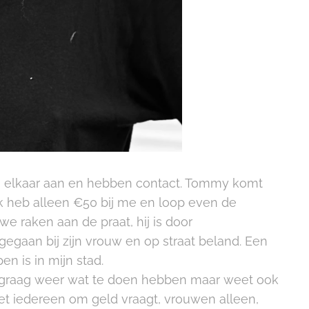
en elkaar aan en hebben contact. Tommy komt
Ik heb alleen €50 bij me en loop even de
e raken aan de praat, hij is door
egaan bij zijn vrouw en op straat beland. Een
en is in mijn stad.
 zou graag weer wat te doen hebben maar weet ook
 niet iedereen om geld vraagt, vrouwen alleen,