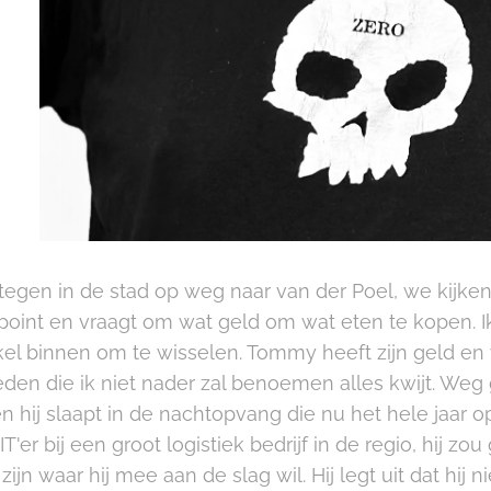
tegen in de stad op weg naar van der Poel, we kijk
e point en vraagt om wat geld om wat eten te kopen. 
el binnen om te wisselen. Tommy heeft zijn geld en w
en die ik niet nader zal benoemen alles kwijt. Weg g
en hij slaapt in de nachtopvang die nu het hele jaar op
'er bij een groot logistiek bedrijf in de regio, hij
zijn waar hij mee aan de slag wil. Hij legt uit dat hij